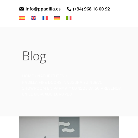
info@ppadilla.es
(+34) 968 16 00 92
Blog
HOME
NACHRICHTEN
PADILLA FIRE DOORS INAUGURA SU NUEVO
SHOWROOM EN PARMA Y CONSOLIDA SU PRESENCIA
EN EL MERCADO EUROPEO