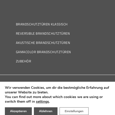
BRANDSCHUTZTÜREN KLASSISCH
REVERSIBLE BRANDSCHUTZTÜREN
AKUSTISCHE BRANDSCHUTZTÜREN
GAMACOLOR BRANDSCHUTZTÜREN
ZUBEHÖR
Wir verwenden Cookies, um dir die bestmögliche Erfahrung auf
Política de Cookies
|
Política de Privacidad
|
Aviso
unserer Website zu bieten.
You can find out more about which cookies we are using or
Legal
|
Canal Ético
switch them off in
settings
.
Akzeptieren
Ablehnen
Einstellungen