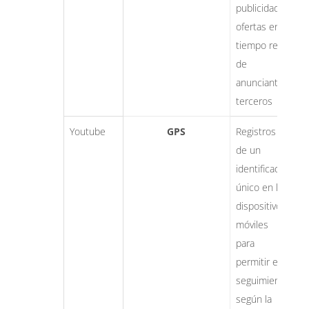
publicidad,
ofertas en
tiempo real
de
anunciantes
terceros
Youtube
GPS
Registros
S
de un
identificador
único en los
dispositivos
móviles
para
permitir el
seguimiento
según la