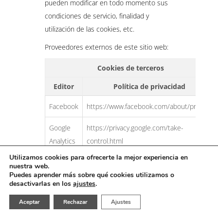
pueden modificar en todo momento sus
condiciones de servicio, finalidad y
utilización de las cookies, etc.
Proveedores externos de este sitio web:
Cookies de terceros
Editor
Política de privacidad
Facebook
https://www.facebook.com/about/privacy/
Google
https://privacy.google.com/take-
Analytics
control.html
Utilizamos cookies para ofrecerte la mejor experiencia en
Google
https://privacy.google.com/take-
nuestra web.
Puedes aprender más sobre qué cookies utilizamos o
control.html
desactivarlas en los
ajustes
.
Youtube
https://privacy.google.com/take-
Aceptar
Rechazar
Ajustes
control.html