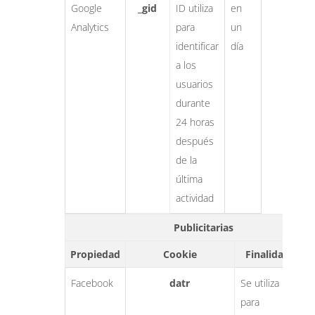
Google
_gid
ID utiliza
en
Analytics
para
un
identificar
día
a los
usuarios
durante
24 horas
después
de la
última
actividad
Publicitarias
Propiedad
Cookie
Finalidad
P
Facebook
datr
Se utiliza
e
para
a