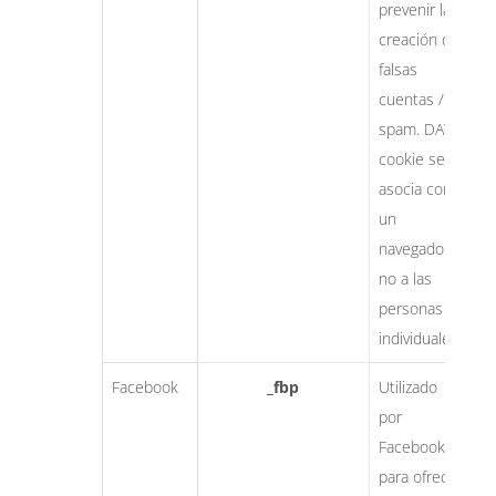
prevenir la
creación de
falsas
cuentas /
spam. DATR
cookie se
asocia con
un
navegador,
no a las
personas
individuales.
Facebook
_fbp
Utilizado
e
por
dí
Facebook
para ofrecer