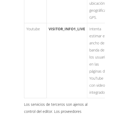
ubicación
geográfica
GPS.
Youtube
VISITOR_INFO1_LIVE
Intenta
e
estimar el
m
ancho de
banda de
los usuarios
en las
páginas de
YouTube
con videos
integrados.
Los servicios de terceros son ajenos al
control del editor. Los proveedores