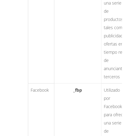
una serie
de
productos
tales como
publicidad,
ofertas en
tiempo real
de
anunciantes
terceros
Facebook
_fbp
Utilizado
e
por
m
Facebook
para ofrecer
una serie
de