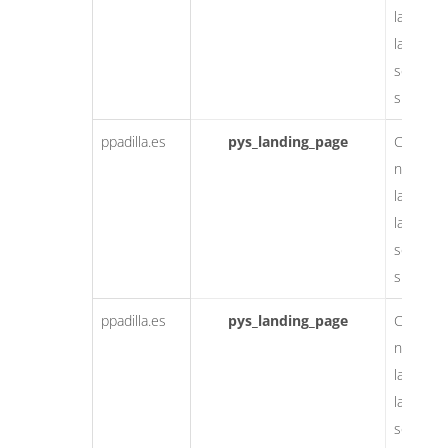
la utiliz
las opci
servicios
sitio we
ppadilla.es
pys_landing_page
Cookie
necesari
la utiliz
las opci
servicios
sitio we
ppadilla.es
pys_landing_page
Cookie
necesari
la utiliz
las opci
servicios