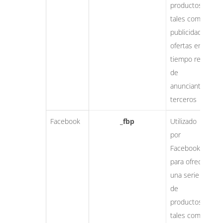
productos
tales como
publicidad,
ofertas en
tiempo real
de
anunciantes
terceros
Facebook
_fbp
Utilizado
e
por
dí
Facebook
para ofrecer
una serie
de
productos
tales como