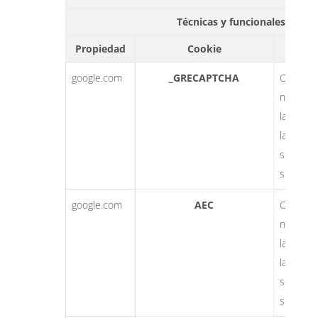
Técnicas y funcionales
Propiedad
Cookie
Final
google.com
_GRECAPTCHA
Cookie
necesari
la utiliz
las opci
servicios
sitio we
google.com
AEC
Cookie
necesari
la utiliz
las opci
servicios
sitio we