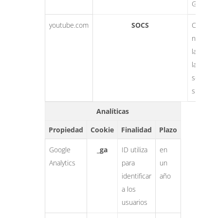
Google.
youtube.com
SOCS
Cookie
necesari
la utiliz
las opci
servicios
sitio we
Analíticas
Propiedad
Cookie
Finalidad
Plazo
Google
_ga
ID utiliza
en
Analytics
para
un
identificar
año
a los
usuarios