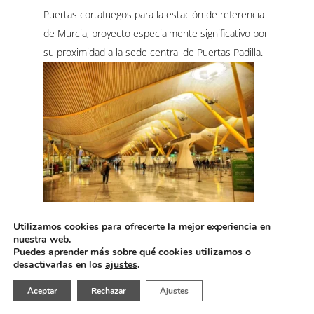
Puertas cortafuegos para la estación de referencia
de Murcia, proyecto especialmente significativo por
su proximidad a la sede central de Puertas Padilla.
Utilizamos cookies para ofrecerte la mejor experiencia en
Estación Madrid-Barajas T4
nuestra web.
Puedes aprender más sobre qué cookies utilizamos o
MADRID, ESPAÑA
desactivarlas en los
ajustes
.
Puertas cortafuegos en la Terminal 4 del
Aceptar
Rechazar
Ajustes
aeropuerto de Madrid-Barajas, diseñada por Richard