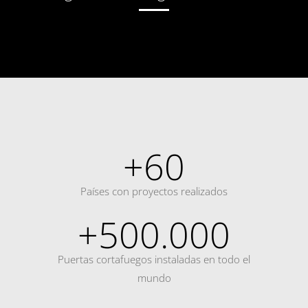
+60
Países con proyectos realizados
+500.000
Puertas cortafuegos instaladas en todo el
mundo