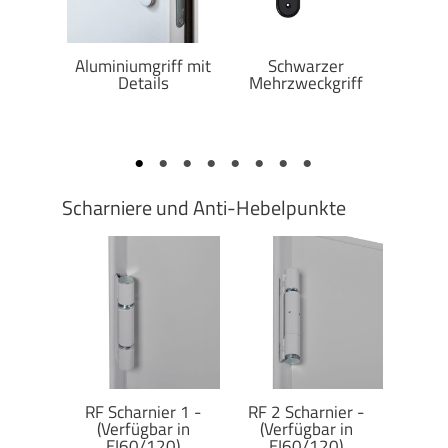
iffknopf
Aluminiumgriff mit
Schwarzer
RF-Gri
Details
Mehrzweckgriff
Scharniere und Anti-Hebelpunkte
charnier
RF Scharnier 1 -
RF 2 Scharnier -
Me
(Verfügbar in
(Verfügbar in
S
EI60/120)
EI60/120)