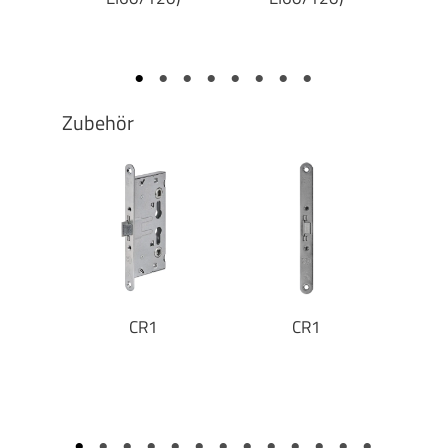
Zubehör
n KIT
CR1
CR1
Stan