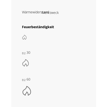
Wärmewiderstand
Mehrzweck
Feuerbeständigkeit
30
EI2
60
EI2