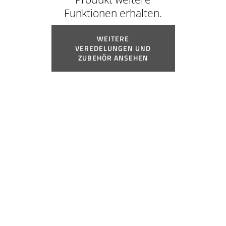
Funktionen erhalten.
WEITERE
VEREDELUNGEN UND
ZUBEHÖR ANSEHEN
*Konsultieren Sie die Gültigkeit der
Zertifizierung, falls das Zubehör nicht
zum Standardlieferumfang unserer
Türen gehört.