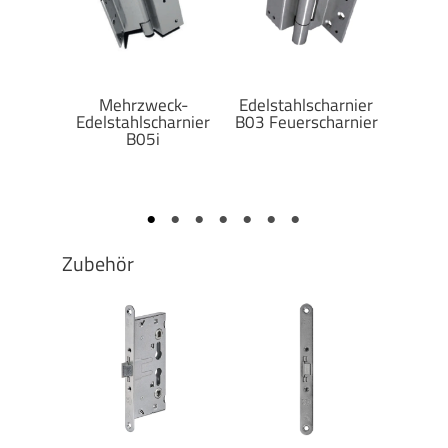
S HINGE
Mehrzweck-
Edelstahlscharnier
Edelst
Edelstahlscharnier
B03 Feuerscharnier
B05i+
B05i
Zubehör