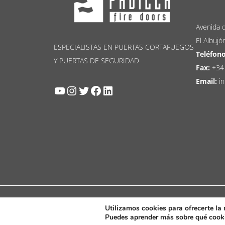
Avenida d
El Albujó
ESPECIALISTAS EN PUERTAS CORTAFUEGOS
Teléfono
Y PUERTAS DE SEGURIDAD
Fax:
+34
Email:
in
YouTube
Instagram
Twitter
Facebook
LinkedIn
Política de Cookies
|
Política de Privacidad
|
Aviso L
Utilizamos cookies para ofrecerte la
Puedes aprender más sobre qué cooki