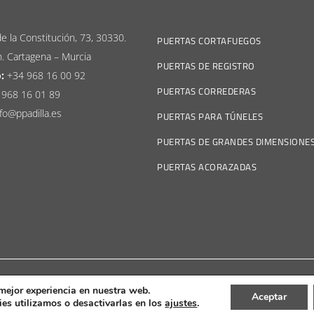
e la Constitución, 73, 30330.
PUERTAS CORTAFUEGOS
n. Cartagena – Murcia
PUERTAS DE REGISTRO
:
+34 968 16 00 92
PUERTAS CORREDERAS
 968 16 01 89
fo@ppadilla.es
PUERTAS PARA TÚNELES
PUERTAS DE GRANDES DIMENSIONE
PUERTAS ACORAZADAS
egal
|
Canal Ético
 mejor experiencia en nuestra web.
Aceptar
es utilizamos o desactivarlas en los
ajustes
.