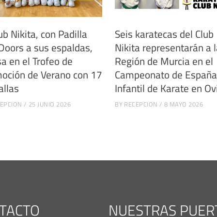
ub Nikita, con Padilla
Seis karatecas del Club
 Doors a sus espaldas,
Nikita representarán a 
sa en el Trofeo de
Región de Murcia en el
oción de Verano con 17
Campeonato de España
llas
Infantil de Karate en O
EPCION
25 JUNIO 2026
BY
RECEPCION
8 MAYO 2026
TACTO
NUESTRAS PUER