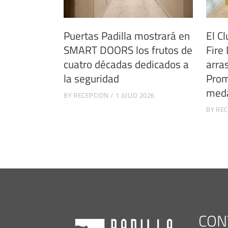
Puertas Padilla mostrará en
El Cl
SMART DOORS los frutos de
Fire
cuatro décadas dedicados a
arra
la seguridad
Prom
meda
BY
RECEPCION
1 JULIO 2026
BY
REC
CON