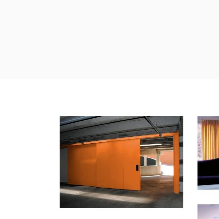
P
I
FI
PE
PORTE SCORREVOLI
EI
CURSORI
/
PORTE
/
TECNICHE
P
G
FI
PE
PORTE TAGLIAFUOCO
CLASSICHE
FIREWALL
/
PORTE