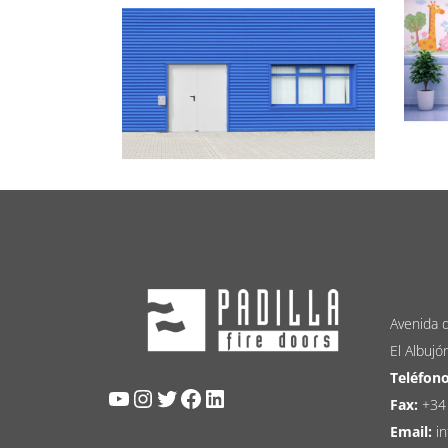
Avenida d
El Albujó
Teléfono
YouTube
Instagram
Twitter
Facebook
LinkedIn
Fax:
+34
Email:
in