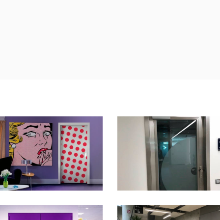
ORTE TAGLIAFUOCO
NNOVA ART
PORTE TAGLIAFUO
REWALL
/
FIREWALL
VETRATE
RSONALIZZATI
/
PORTE
FIREWALL
/
PORTE
ORTE TAGLIAFUOCO
AMACOLOR
PORTA TAGLIAFUO
REWALL
/
FIREWALL
INNOVA
RSONALIZZATI
/
PORTE
FIREWALL
/
PORTE