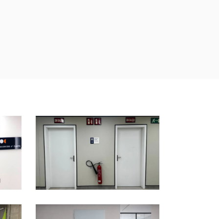
CO
PORTE TAGLIAFUOCO
ACUSTICHE
FIREWALL
/
PORTE
CO
PORTE TAGLIAFUOCO
REVERSIBILI
FIREWALL
/
PORTE