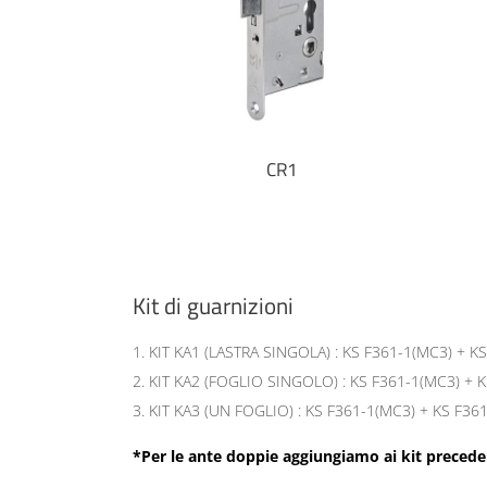
tongesso
CR1
Kit di guarnizioni
KIT KA1 (LASTRA SINGOLA) : KS F361-1(MC3) + K
KIT KA2 (FOGLIO SINGOLO) : KS F361-1(MC3) + K
KIT KA3 (UN FOGLIO) : KS F361-1(MC3) + KS F36
*Per le ante doppie aggiungiamo ai kit preced