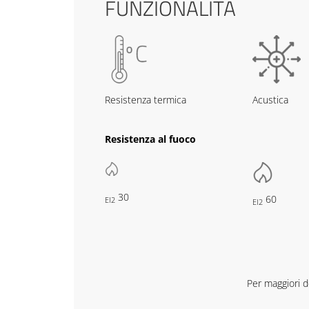
FUNZIONALITÀ
Resistenza termica
Acustica
Resistenza al fuoco
30
60
EI2
EI2
Per maggiori de