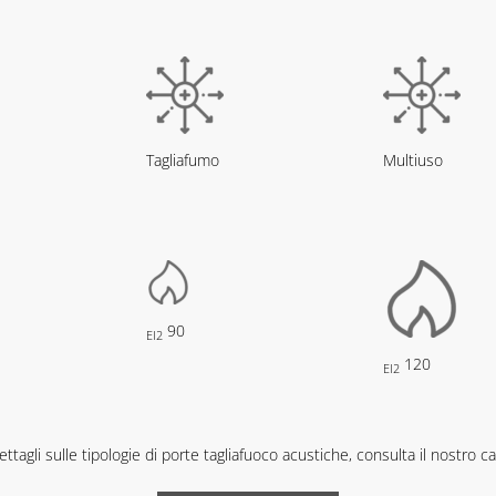
Tagliafumo
Multiuso
90
EI2
120
EI2
ttagli sulle tipologie di porte tagliafuoco acustiche, consulta il nostro c