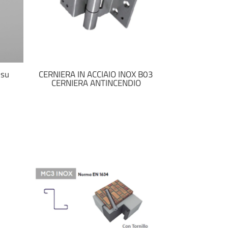
 su
CERNIERA IN ACCIAIO INOX B03
CERNIERA IN 
CERNIERA ANTINCENDIO
MU