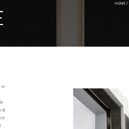
HOME
E
 in
le
 di
sce
d