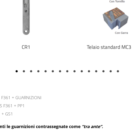
CR1
Telaio standard MC3
S F361 + GUARNIZIONI
S F361 + PP1
1 + GS1
enti le guarnizioni contrassegnate come
“tra ante”
.