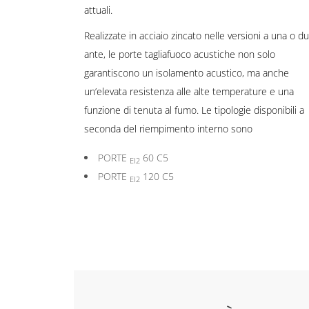
attuali.
Realizzate in acciaio zincato nelle versioni a una o d
ante, le porte tagliafuoco acustiche non solo
garantiscono un isolamento acustico, ma anche
un’elevata resistenza alle alte temperature e una
funzione di tenuta al fumo. Le tipologie disponibili a
seconda del riempimento interno sono
PORTE
60 C5
EI2
PORTE
120 C5
EI2