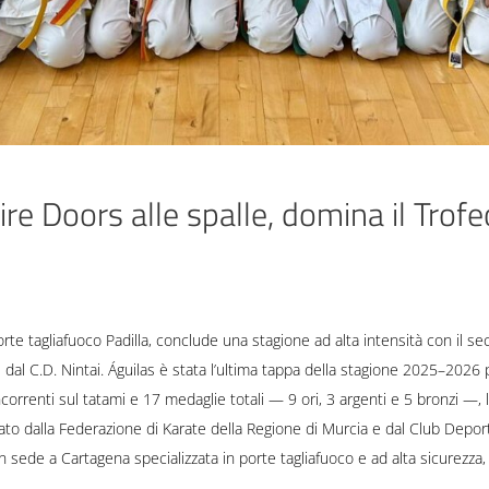
 Fire Doors alle spalle, domina il Tro
orte tagliafuoco Padilla, conclude una stagione ad alta intensità con il 
dal C.D. Nintai. Águilas è stata l’ultima tappa della stagione 2025–2026 pe
orrenti sul tatami e 17 medaglie totali — 9 ori, 3 argenti e 5 bronzi —,
ato dalla Federazione di Karate della Regione di Murcia e dal Club Depo
n sede a Cartagena specializzata in porte tagliafuoco e ad alta sicurezza,