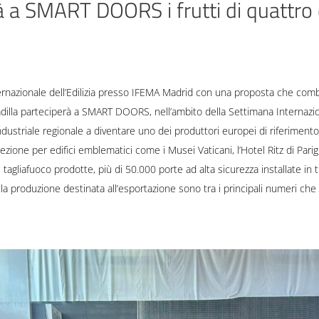
 a SMART DOORS i frutti di quattro 
ernazionale dell’Edilizia presso IFEMA Madrid con una proposta che com
illa parteciperà a SMART DOORS, nell’ambito della Settimana Internazion
ndustriale regionale a diventare uno dei produttori europei di riferimento
tezione per edifici emblematici come i Musei Vaticani, l’Hotel Ritz di Par
agliafuoco prodotte, più di 50.000 porte ad alta sicurezza installate in t
ella produzione destinata all’esportazione sono tra i principali numeri c