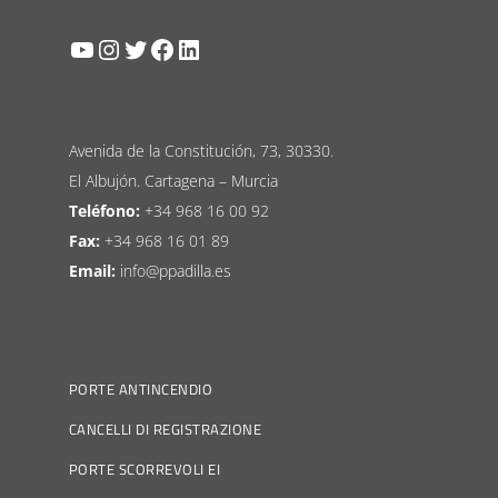
YouTube
Instagram
Twitter
Facebook
LinkedIn
Avenida de la Constitución, 73, 30330.
El Albujón. Cartagena – Murcia
Teléfono:
+34 968 16 00 92
Fax:
+34 968 16 01 89
Email:
info@ppadilla.es
PORTE ANTINCENDIO
CANCELLI DI REGISTRAZIONE
PORTE SCORREVOLI EI