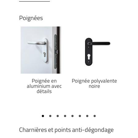
Poignées
oire
Poignée en
Poignée polyvalente
Po
aluminium avec
noire
Al
détails
Charnières et points anti-dégondage