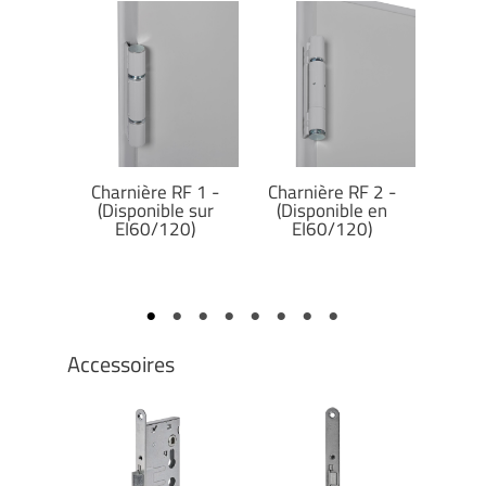
cachée
Charnière RF 1 -
Charnière RF 2 -
C
(Disponible sur
(Disponible en
po
EI60/120)
EI60/120)
Accessoires