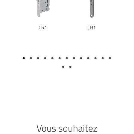
âtre KIT
CR1
CR1
Cadre 
Vous souhaitez